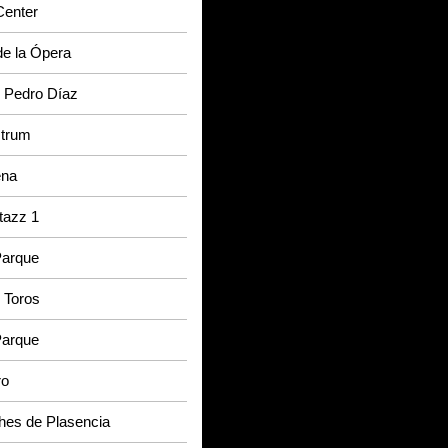
Center
de la Ópera
o Pedro Díaz
trum
ena
azz 1
Parque
 Toros
Parque
ro
hes de Plasencia