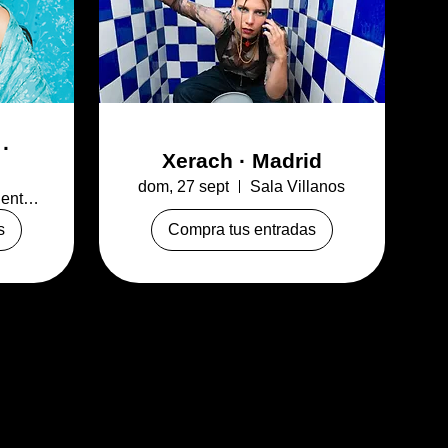
·
Xerach · Madrid
dom, 27 sept
Sala Villanos
Cartuja Center CITE Sevilla
s
Compra tus entradas