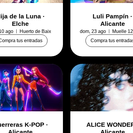
ija de la Luna ·
Luli Pampín ·
Elche
Alicante
 10 ago
Huerto de Baix
dom, 23 ago
Compra tus entradas
Compra tus entrada
erreras K-POP ·
ALICE WONDER
Alicante
Alicante