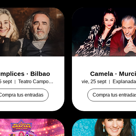
mplices · Bilbao
Camela · Murc
5 sept
Teatro Campos Elíseos
vie, 25 sept
Compra tus entradas
Compra tus entrada