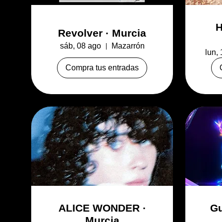
H
Revolver · Murcia
sáb, 08 ago
Mazarrón
lun,
Compra tus entradas
ALICE WONDER ·
Gu
Murcia