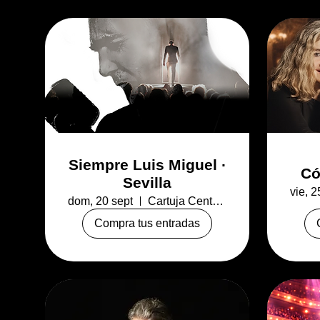
Siempre Luis Miguel ·
Có
Sevilla
vie, 2
dom, 20 sept
Cartuja Center CITE Sevilla
Compra tus entradas