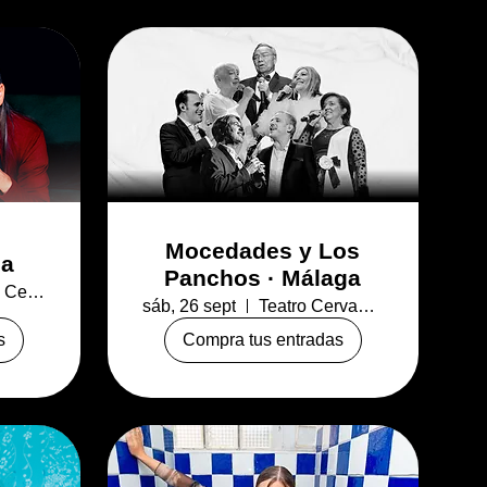
Mocedades y Los
ia
Panchos · Málaga
Explanada Centro Comercial La Rambla
sáb, 26 sept
Teatro Cervantes (Málaga)
s
Compra tus entradas