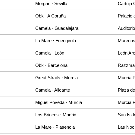
Morgan · Sevilla
Cartuja 
Obk · A Coruña
Palacio 
Camela · Guadalajara
Auditori
La Mare · Fuengirola
Marenos
Camela · León
León Ar
Obk · Barcelona
Razzmat
Great Straits · Murcia
Murcia 
Camela · Alicante
Plaza de
Miguel Poveda · Murcia
Murcia 
Los Brincos · Madrid
San Isid
La Mare · Plasencia
Las Noc