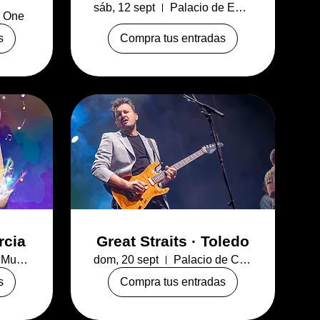
sáb, 12 sept
Palacio de Exposiciones y Congresos de L
e One
s
Compra tus entradas
rcia
Great Straits · Toledo
Auditorio Murcia parque
dom, 20 sept
Palacio de Congresos de Toledo El Greco
s
Compra tus entradas