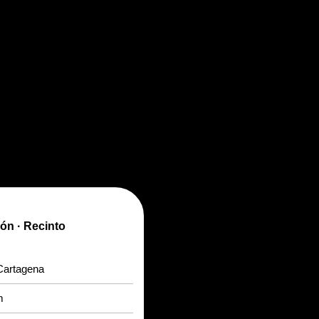
ón · Recinto
Cartagena
m