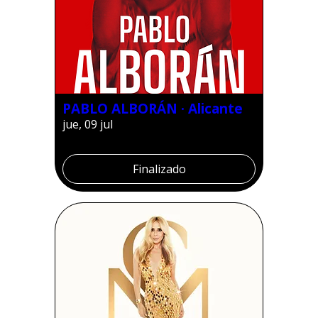
PABLO ALBORÁN · Alicante
jue, 09 jul
Finalizado