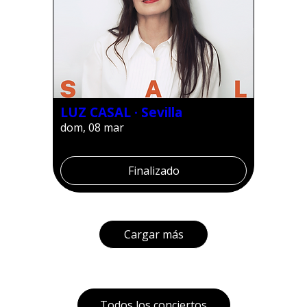
LUZ CASAL · Sevilla
dom, 08 mar
Finalizado
Cargar más
Todos los conciertos