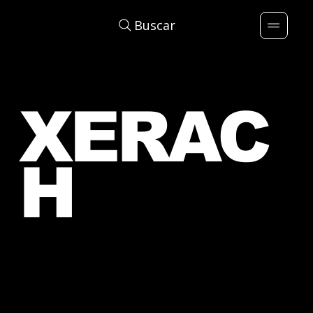
Buscar
XERAC
H