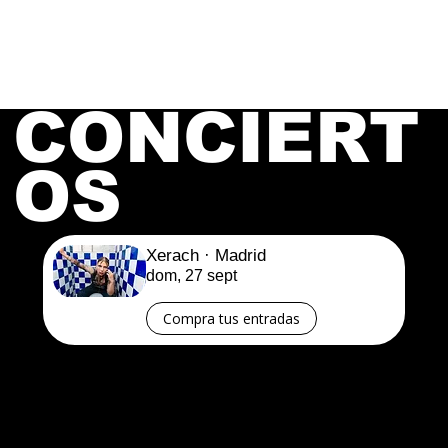
música, movimiento y elementos
escénicos, consolidándose como una de
las voces más singulares de la nueva
escena musical canaria y estatal.
CONCIERT
OS
Xerach · Madrid
dom, 27 sept
Compra tus entradas