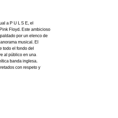
 a P U L S E, el 
 Pink Floyd. Este ambicioso 
spaldado por un elenco de 
panorama musical. El 
 todo el fondo del 
 al público en una 
ítica banda inglesa. 
etados con respeto y 