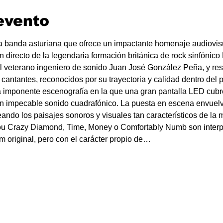
evento
nda asturiana que ofrece un impactante homenaje audiovisual
 directo de la legendaria formación británica de rock sinfónico
el veterano ingeniero de sonido Juan José González Peña, y re
antantes, reconocidos por su trayectoria y calidad dentro del 
 imponente escenografía en la que una gran pantalla LED cubre
 impecable sonido cuadrafónico. La puesta en escena envuelve
ando los paisajes sonoros y visuales tan característicos de la m
u Crazy Diamond, Time, Money o Comfortably Numb son interpr
bum original, pero con el carácter propio de…