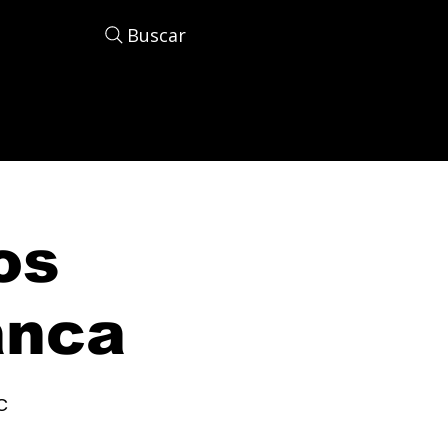
Buscar
os
anca
C